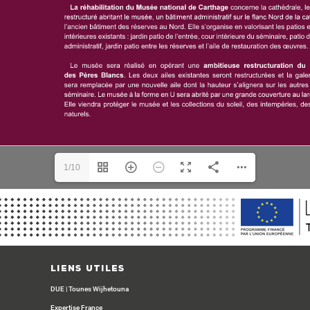
1/10
Liens Utiles
DUE
|
Tounes Wijhetouna
Expertise France