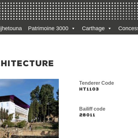
jhetouna
Patrimoine 3000
Carthage
Conces
CHITECTURE
Tenderer Code
HT1103
Bailiff code
28011